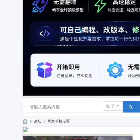
帖子
»
论坛
›
网游单机专区
速
威