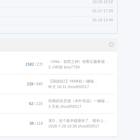
10-26 15:52
01-27 17:20
01-24 12:40
《Aika：创世之神》创誓记服务端 ...
1582
/
2万
2 小时前
tony7769
【源战役2】VM单机一键端 ...
228
/ 995
昨天 18:31
zhou850517
经典回合页游《木叶传说》一键端 ...
62
/ 220
3 天前
zhou850517
老G，这个版本链接掉了。能补上 ...
38
/ 119
2026-7-28 16:38
zhou850517