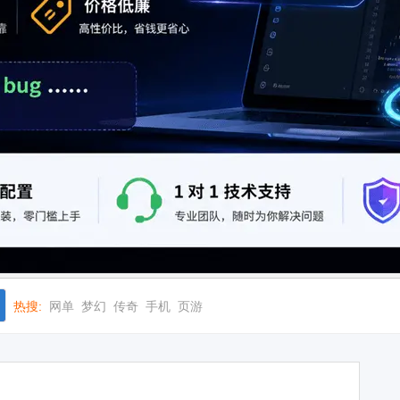
热搜:
网单
梦幻
传奇
手机
页游