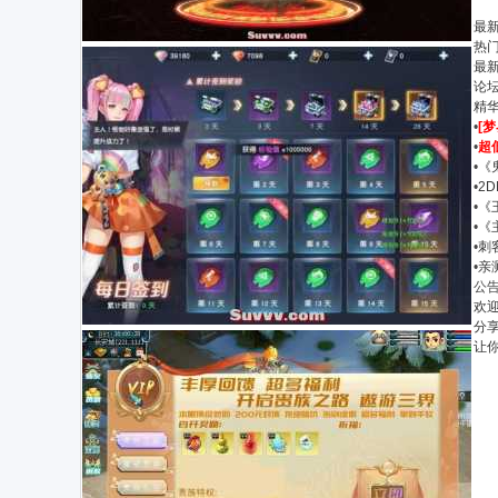
最
热
最
论
精
•
[
•
超
•
《鬼
•
2
•
《
•
《
•
刺
•
亲
公
欢迎
分
让