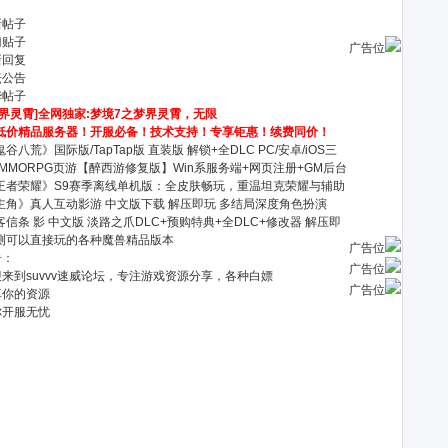
新帖子
门贴子
广告位
新回复
坛公告
华帖子
梦界灵霄]全网独家:梦境7之梦界灵霄，无限
低价精品服务器！开服必备！技术支持！专享钜惠！续费同价！
谷八荒》国际版/TapTap版 直装版 解锁+全DLC PC/安卓/iOS三
DMMORPG页游【醉西游修复版】Win系服务端+网页注册+GM后台
王者荣耀》S9赛季离线单机版：全皮肤畅玩，重温坦克荣耀与辅助
主角》真人互动影游 中文版下载 解压即玩 多结局深度角色扮演
客信条 影 中文版 淡路之爪DLC+预购特典+全DLC+修改器 解压即
测可以直接玩的各种魔兽精品版本
广告位
告：
广告位
来到suvvv速威论坛，专注游戏资源分享，各种白嫖
广告位
享你的资源
你开服无忧